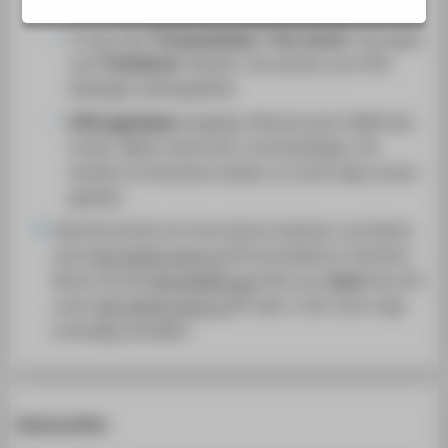
Im Anmeldefenster auf
"Mit SSO anmelden"
klicken.
SERVICE
In das Feld
"Firmendomäne" "htw-berlin"
eintragen
und
"Fortfahren"
klicken. Sie werden zum HTW
Weblogin weitergeleitet.
HTW Logindaten
eingeben (Nutzername OHNE den
Zusatz "@htw-berlin.de") und bestätigen, Sie
werden im Anschluss wieder zur Zoom App zurück
geleitet.
Falls Sie bereits ein Zoom Konto besitzen und dieses
nach
htw-berlin.zoom.us
konsolidieren möchten,
führen Sie die
Konsolidierung
bitte aus,
bevor
Sie sich
unter
htw-berlin.zoom.us
oder in der Zoom-App
erstmalig anmelden.
Konto prüfen