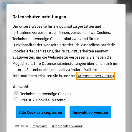
DE
EN
Datenschutzeinstellungen
Zentraleinrichtung
HOCHSCHULRECHENZENTRUM
Menu
Um unsere Webseite für Sie optimal zu gestalten und
fortlaufend verbessern zu können, verwenden wir Cookies.
THEMEN
Intern
Technisch notwendige Cookies sind zwingend für die
PORTFOLIO
Funktionalität der Webseite erforderlich. Zusätzliche Statistik-
Cookies erlauben es uns, das Nutzungsverhalten anonym
ANLEITUNGEN
Benutzeranmeldung
auszuwerten, um die Webseite zu verbessern. Sie haben die
Möglichkeit, Ihre Datenschutzeinstellungen über einen Link im
ACCOUNT-PORTAL
unteren Seitenbereich jederzeit zu ändern. Weitere
Die von Ihnen angeforderte Ressource ist vor
INTERN
Informationen erhalten Sie in unserer
Datenschutzerklärung
.
unbefugtem Zugriff geschützt. Um den Zugriff auf diese
Ressource zu erhalten, müssen Sie sich mit dem
ANTRÄGE & ORDNUNGEN
Auswahl:
Anmeldeformular auf dieser Seite am Server anmelden.
Technisch notwendige Cookies
KONTAKT
Verwenden Sie dazu bitte Ihren
HTW-Account
.
Statistik-Cookies (Matomo)
Benutzernamen bitte
ohne
@htw-berlin.de angeben.
Alle Cookies akzeptieren
Auswahl verwenden
BELIEBTE SEITEN
DIGITALE DIENSTE
HTW Berlin -
Impressum
-
Datenschutzerklärung