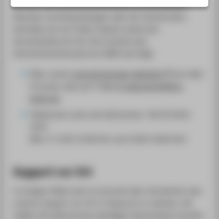
SERVICE
mit den vom Hochschulrechenzentrum betriebenen
Diensten und Anwendungen oder der Infrastruktur
betreiben wir ein Ticket-System sowie eine
Servicehotline für Sie. Sie erreichen das
Hochschulrechenzentrum (HRZ) wie folgt:
Über unsere
zentrale Kontakt-Webseite
per Web-
Formular oder per E-Mail
it-helpcenter@htw-
berlin.de
Telefonisch unter der Rufnummer +49 30 5019-
2525
(Mo.-Fr. 8:30-12:00 Uhr und 13:00-16:00 Uhr)
Support vor Ort
In einigen Fällen kann es sinnvoll oder erforderlich sein,
unseren Support vor Ort in Anspruch zu nehmen. Wir
heißen Sie während der jeweiligen Sprechzeiten herzlich