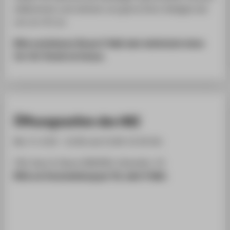
willkommen und nehmen uns gerne Ihrer Anliegen bei
uns vor Ort an.
Bitte vereinbaren Sie per E-Mail oder telefonisch einen
Vor-Ort-Termin
im Voraus
.
Öffnungszeiten des HRZ
Mo.-Fr. 8.30 - 12.00 und 13.00-15.30 Uhr
TGS, Haus 9, Raum 008/009, Ostendstr. 25
Bitte um Voranmeldung per Tel. oder E-Mail.