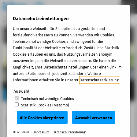
DE
EN
Zentraleinrichtung
Datenschutzeinstellungen
HOCHSCHULRECHENZENTRUM
Menu
Um unsere Webseite für Sie optimal zu gestalten und
KONTAKT
fortlaufend verbessern zu können, verwenden wir Cookies.
THEMEN
Technisch notwendige Cookies sind zwingend für die
PORTFOLIO
Funktionalität der Webseite erforderlich. Zusätzliche Statistik-
Cookies erlauben es uns, das Nutzungsverhalten anonym
ANLEITUNGEN
auszuwerten, um die Webseite zu verbessern. Sie haben die
Möglichkeit, Ihre Datenschutzeinstellungen über einen Link im
ACCOUNT-PORTAL
unteren Seitenbereich jederzeit zu ändern. Weitere
INTERN
Informationen erhalten Sie in unserer
Datenschutzerklärung
.
ANTRÄGE & ORDNUNGEN
Auswahl:
Technisch notwendige Cookies
KONTAKT
Statistik-Cookies (Matomo)
Service E-Mail und Hotline
Alle Cookies akzeptieren
Auswahl verwenden
BELIEBTE SEITEN
DIGITALE DIENSTE
Für schnellstmögliche Hilfestellung, auch aus der Ferne,
HTW Berlin -
Impressum
-
Datenschutzerklärung