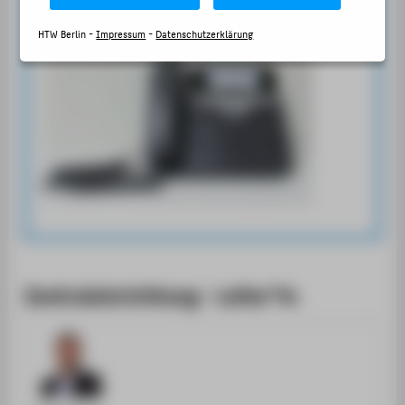
SERVICE
HTW Berlin -
Impressum
-
Datenschutzerklärung
Zentraleinrichtung - Leiter*in