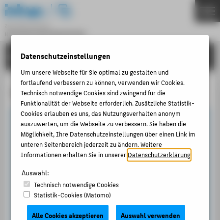
DE
EN
Zentraleinrichtung
HOCHSCHULRECHENZENTRUM
Menu
Datenschutzeinstellungen
KONTAKT
THEMEN
Um unsere Webseite für Sie optimal zu gestalten und
PORTFOLIO
fortlaufend verbessern zu können, verwenden wir Cookies.
Unser Team
ANLEITUNGEN
Technisch notwendige Cookies sind zwingend für die
Funktionalität der Webseite erforderlich. Zusätzliche Statistik-
ACCOUNT-PORTAL
Cookies erlauben es uns, das Nutzungsverhalten anonym
auszuwerten, um die Webseite zu verbessern. Sie haben die
INTERN
Bitte kontaktieren Sie bei IT-Supportanfragen das
Möglichkeit, Ihre Datenschutzeinstellungen über einen Link im
ANTRÄGE & ORDNUNGEN
unteren Seitenbereich jederzeit zu ändern. Weitere
IT-Helpcenter:
Informationen erhalten Sie in unserer
Datenschutzerklärung
.
KONTAKT
Über unsere
zentrale Kontakt-Webseite
(per
Auswahl:
Web-Formular oder E-Mail)
Technisch notwendige Cookies
BELIEBTE SEITEN
Telefonisch unter der Rufnummer
Statistik-Cookies (Matomo)
DIGITALE DIENSTE
+49 30 5019-2525
Alle Cookies akzeptieren
Auswahl verwenden
(Mo.-Fr. 8:30-12:00 Uhr und 13:00-16:00 Uhr)