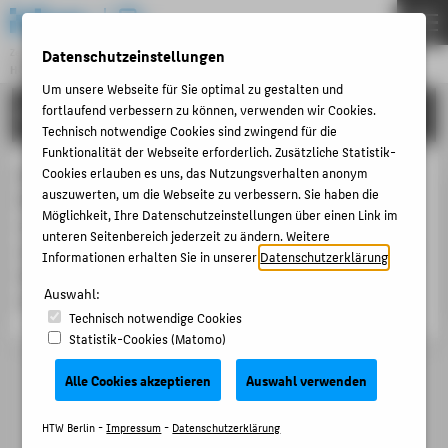
DE
EN
Datenschutzeinstellungen
Zentraleinrichtung
HOCHSCHULRECHENZENTRUM
Menu
Um unsere Webseite für Sie optimal zu gestalten und
fortlaufend verbessern zu können, verwenden wir Cookies.
PORTFOLIO
THEMEN
Technisch notwendige Cookies sind zwingend für die
PORTFOLIO
Funktionalität der Webseite erforderlich. Zusätzliche Statistik-
Cookies erlauben es uns, das Nutzungsverhalten anonym
Mit der Mediathek steht den Lehrenden und
ANLEITUNGEN
auszuwerten, um die Webseite zu verbessern. Sie haben die
Mitarbeiter_innen der HTW Berlin eine Online-Plattform
Möglichkeit, Ihre Datenschutzeinstellungen über einen Link im
ACCOUNT-PORTAL
zur Verfügung, über die Videoinhalte bereitgestellt,
unteren Seitenbereich jederzeit zu ändern. Weitere
archiviert und angesehen werden können. Das Einbinden
INTERN
Informationen erhalten Sie in unserer
Datenschutzerklärung
.
der Inhalte ist auch in Moodle, dem Webauftritt und
ANTRÄGE & ORDNUNGEN
Auswahl:
anderen Systemen möglich.
Technisch notwendige Cookies
KONTAKT
Statistik-Cookies (Matomo)
Alle Cookies akzeptieren
Auswahl verwenden
BELIEBTE SEITEN
DIGITALE DIENSTE
HTW Berlin -
Impressum
-
Datenschutzerklärung