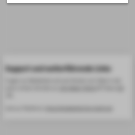
SERVICE
Support und weiterführende Links
Fragen zur Mediathek und zum Einsatz von Video in der
Lehre richten Sie bitte an
Jörg Maier-Rothe
(Team
LSC
).
Link zur Plattform:
https://mediathek.htw-berlin.de