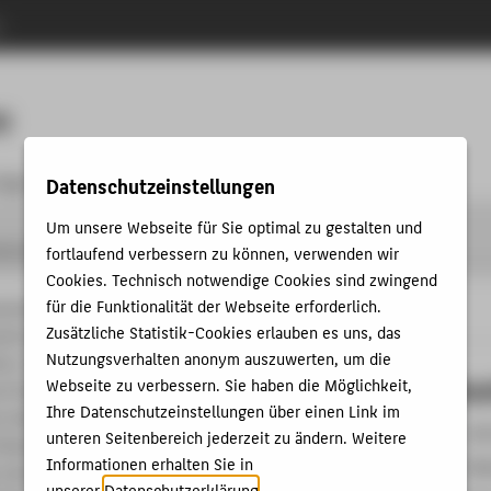
n
Menu
M
räge & Ordnungen
Kontakt
Datenschutzeinstellungen
Um unsere Webseite für Sie optimal zu gestalten und
henzentrum
Portfolio
Academic Services
Wiki für Lehre und Forschung
fortlaufend verbessern zu können, verwenden wir
Cookies. Technisch notwendige Cookies sind zwingend
für die Funktionalität der Webseite erforderlich.
nten Verwaltungswiki betreibt das
Zusätzliche Statistik-Cookies erlauben es uns, das
ntrum ein auf xwiki beruhendes Wiki für
Nutzungsverhalten anonym auszuwerten, um die
re. Dieses Tool dient zur gemeinsamen
Sebas
Webseite zu verbessern. Sie haben die Möglichkeit,
d Veröffentlichung von Informationen.
Ihre Datenschutzeinstellungen über einen Link im
 bieten digitale Unterstützung bei der
+49
unteren Seitenbereich jederzeit zu ändern. Weitere
Dokumentation von Abläufen.
Informationen erhalten Sie in
Seb
sind alle Mitglieder der HTW Berlin. Es ist
unserer
Datenschutzerklärung
.