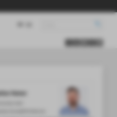
DE
EN
tian Homer
 30 5019-3597
astian.Homer@HTW-Berlin.de