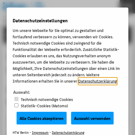
DE
EN
Zentraleinrichtung
Datenschutzeinstellungen
HOCHSCHULRECHENZENTRUM
Menu
Um unsere Webseite für Sie optimal zu gestalten und
ANLEITUNGEN
THEMEN
fortlaufend verbessern zu können, verwenden wir Cookies.
Technisch notwendige Cookies sind zwingend für die
PORTFOLIO
Funktionalität der Webseite erforderlich. Zusätzliche Statistik-
Zugriff per Netzlaufwerk (Webdav)
Cookies erlauben es uns, das Nutzungsverhalten anonym
ANLEITUNGEN
auszuwerten, um die Webseite zu verbessern. Sie haben die
einbinden
ACCOUNT-PORTAL
Möglichkeit, Ihre Datenschutzeinstellungen über einen Link im
unteren Seitenbereich jederzeit zu ändern. Weitere
INTERN
Informationen erhalten Sie in unserer
Datenschutzerklärung
.
ANTRÄGE & ORDNUNGEN
Schritt 1: HTW-Cloud öffnen und
Auswahl:
KONTAKT
Webdavlink kopieren
Technisch notwendige Cookies
Statistik-Cookies (Matomo)
BELIEBTE SEITEN
Die Seite
https://cloud.htw-berlin.de
aufrufen und unten
Alle Cookies akzeptieren
Auswahl verwenden
links unter
Einstellungen
den
Webdavlink vollständig
DIGITALE DIENSTE
kopieren
.
HTW Berlin -
Impressum
-
Datenschutzerklärung