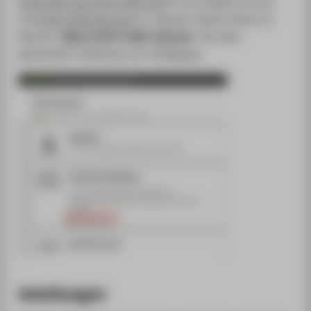
https://account.htw-berlin.de
und melden Sie sich
mit
Ihrem HTW Account
an. Danach stehen Ihnen im
Bereich „
Meine HTW-E-Mail-Adresse
” die oben
genannten Funktionen zur Verfügung.
Anleitungen