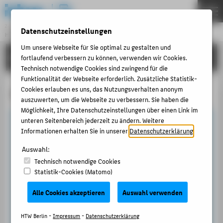
DE
EN
Zentraleinrichtung
Datenschutzeinstellungen
HOCHSCHULRECHENZENTRUM
Menu
Um unsere Webseite für Sie optimal zu gestalten und
ANLEITUNGEN
fortlaufend verbessern zu können, verwenden wir Cookies.
THEMEN
Technisch notwendige Cookies sind zwingend für die
PORTFOLIO
Funktionalität der Webseite erforderlich. Zusätzliche Statistik-
Cookies erlauben es uns, das Nutzungsverhalten anonym
E-Mail-Adresse anpassen
ANLEITUNGEN
auszuwerten, um die Webseite zu verbessern. Sie haben die
ACCOUNT-PORTAL
Möglichkeit, Ihre Datenschutzeinstellungen über einen Link im
unteren Seitenbereich jederzeit zu ändern. Weitere
Kurzanleitung
INTERN
Informationen erhalten Sie in unserer
Datenschutzerklärung
.
ANTRÄGE & ORDNUNGEN
In unserem
Account-Portal
können Sie Ihre
Auswahl:
HTW-E-Mail-Adresse anpassen. Dies umfasst:
Technisch notwendige Cookies
KONTAKT
Statistik-Cookies (Matomo)
Einrichtung einer
E-Mail-Weiterleitung
. Der
Alle Cookies akzeptieren
Auswahl verwenden
Umfang der Weiterleitungsoptionen wird wie
BELIEBTE SEITEN
folgt unterschieden:
DIGITALE DIENSTE
HTW Berlin -
Impressum
-
Datenschutzerklärung
- Beschäftigte/Professoren*innen: