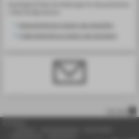
Nachfolgend finden Sie Anleitungen für die persönlichen
E-Mail-Konfigurationen:
Abwesenheitsnotiz anlegen oder bearbeiten
E-Mail Weiterleitung anlegen oder bearbeiten
nach oben
© HTW Berlin
Impressum
Datenschutzhinweise
Barrierefreiheit
Gebärdensprache
Leichte Sprache