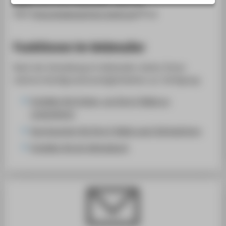
Daten
. Den HTW-Webmailer rufen Sie
SERVICE
über
https://webmail.htw-berlin.de
ab
Funktionen im Webmailer
Nach der Anmeldung im Webmailer stehen Ihnen
mehrere Konfigurationsmöglichkeiten zur Verfügung:
Erstellen Sie Ordner, um Ihre E-Mails zu
organisieren
Durchsuchen Sie Ihre E-Mails nach Stichwörtern
Erstellen Sie ein Adressbuch