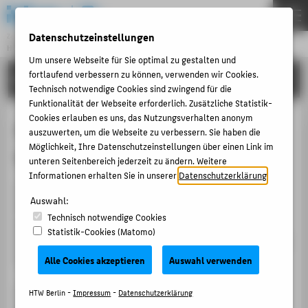
DE
EN
Datenschutzeinstellungen
Zentraleinrichtung
HOCHSCHULRECHENZENTRUM
Menu
Um unsere Webseite für Sie optimal zu gestalten und
fortlaufend verbessern zu können, verwenden wir Cookies.
ANLEITUNGEN
THEMEN
Technisch notwendige Cookies sind zwingend für die
Funktionalität der Webseite erforderlich. Zusätzliche Statistik-
PORTFOLIO
Cookies erlauben es uns, das Nutzungsverhalten anonym
Abruf Ihrer E-Mails über den
ANLEITUNGEN
auszuwerten, um die Webseite zu verbessern. Sie haben die
Möglichkeit, Ihre Datenschutzeinstellungen über einen Link im
Webbrowser
ACCOUNT-PORTAL
unteren Seitenbereich jederzeit zu ändern. Weitere
INTERN
Informationen erhalten Sie in unserer
Datenschutzerklärung
.
Um Ihre E-Mails auch unterwegs und ohne E-Mail-
ANTRÄGE & ORDNUNGEN
Auswahl:
Programm abzurufen, stellen wir Ihnen
Technisch notwendige Cookies
einen Webmailer zur Verfügung. Hierbei fragen Sie Ihre
KONTAKT
Statistik-Cookies (Matomo)
E-Mails bequem über einen Webbrowser ab (
z. B.
Mozilla
Firefox, Internet Explorer).
Alle Cookies akzeptieren
Auswahl verwenden
BELIEBTE SEITEN
DIGITALE DIENSTE
Verwenden Sie für die Anmeldung Ihre
HTW-Account-
HTW Berlin -
Impressum
-
Datenschutzerklärung