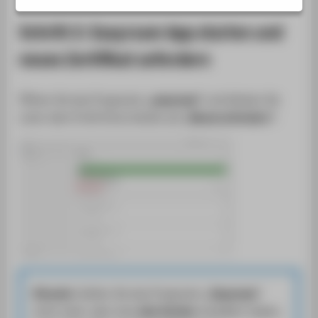
SERVICE
Schritt 2: Easyroam App starten und
neues Zertifikat anfordern
Öffnen Sie das Programm
„easyroam“
und klicken Sie
unter dem Profil Ihres Geräts auf
„Neues anfordern“
.
Hinweis:
Sollten Sie das Programm „
Easyroam
“
nicht mehr oder eine
alte Version
installiert haben,