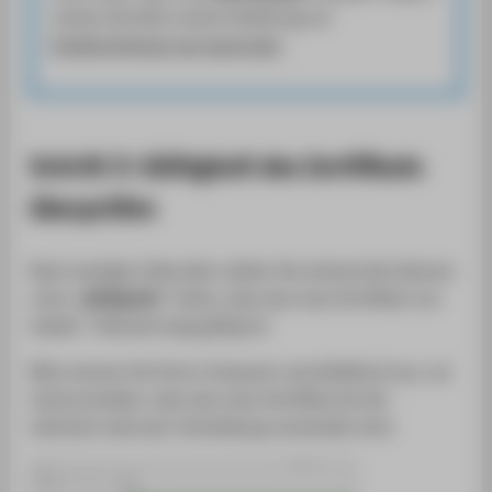
nutzen Sie bitte unsere Anleitung zur
Ersteinrichtung von easyroam
.
Schritt 3: Gültigkeit des Zertifikats
überprüfen
Nach wenigen Sekunden sollten Sie anhand des Datums
unter
„Gültig bis:“
sehen, dass das neue Zertifikat nun
wieder 7 Monate lang gültig ist.
Bitte starten Sie Ihren Computer anschließend neu, um
sicherzustellen, dass das neue Zertifikat bei der
nächsten eduroam-Anmeldung verwendet wird.