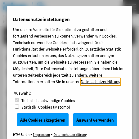
DE
EN
Zentraleinrichtung
Datenschutzeinstellungen
HOCHSCHULRECHENZENTRUM
Menu
Um unsere Webseite für Sie optimal zu gestalten und
ANLEITUNGEN
fortlaufend verbessern zu können, verwenden wir Cookies.
THEMEN
Technisch notwendige Cookies sind zwingend für die
PORTFOLIO
Funktionalität der Webseite erforderlich. Zusätzliche Statistik-
Cookies erlauben es uns, das Nutzungsverhalten anonym
Easyroam-Zertifikat unter Windows
ANLEITUNGEN
auszuwerten, um die Webseite zu verbessern. Sie haben die
erneuern
ACCOUNT-PORTAL
Möglichkeit, Ihre Datenschutzeinstellungen über einen Link im
unteren Seitenbereich jederzeit zu ändern. Weitere
INTERN
Informationen erhalten Sie in unserer
Datenschutzerklärung
.
ANTRÄGE & ORDNUNGEN
Schritt 1: Gerät mit dem Internet
Auswahl:
Technisch notwendige Cookies
KONTAKT
verbinden
Statistik-Cookies (Matomo)
Stellen Sie eine beliebige Internetverbindung her, bei
Alle Cookies akzeptieren
Auswahl verwenden
BELIEBTE SEITEN
der es sich
NICHT
um
eduroam
selbst handelt (z.B. per
DIGITALE DIENSTE
Netzwerkkabel oder heimischem WLAN).
HTW Berlin -
Impressum
-
Datenschutzerklärung