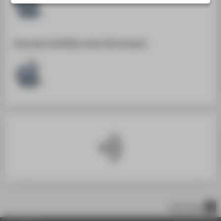
SERVICE
Easyroam-Zertifikat unter iOS erneuern
nach oben