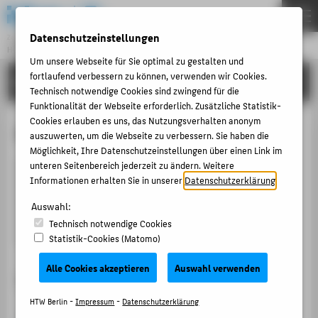
DE
EN
Datenschutzeinstellungen
Zentraleinrichtung
HOCHSCHULRECHENZENTRUM
Menu
Um unsere Webseite für Sie optimal zu gestalten und
fortlaufend verbessern zu können, verwenden wir Cookies.
ANLEITUNGEN
THEMEN
Technisch notwendige Cookies sind zwingend für die
Funktionalität der Webseite erforderlich. Zusätzliche Statistik-
PORTFOLIO
Cookies erlauben es uns, das Nutzungsverhalten anonym
Easyroam unter iOS einrichten
ANLEITUNGEN
auszuwerten, um die Webseite zu verbessern. Sie haben die
Möglichkeit, Ihre Datenschutzeinstellungen über einen Link im
ACCOUNT-PORTAL
Auf den folgenden Seiten finden Sie eine Anleitung zur
unteren Seitenbereich jederzeit zu ändern. Weitere
Informationen erhalten Sie in unserer
Datenschutzerklärung
.
INTERN
Ersteinrichtung von Easyroam unter iOS, sowie eine
Anleitung für die Erneurung eines bestehenden
ANTRÄGE & ORDNUNGEN
Auswahl:
Zertifikats, wenn Sie Easyroam bereits eingerichtet
Technisch notwendige Cookies
KONTAKT
haben.
Statistik-Cookies (Matomo)
Alle Cookies akzeptieren
Auswahl verwenden
BELIEBTE SEITEN
Ersteinrichtung von Easyroam unter iOS
DIGITALE DIENSTE
HTW Berlin -
Impressum
-
Datenschutzerklärung