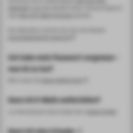
Sie können Ihre E-Mails bequem
über den HTW-
Webmailer
(
z. B.
über Mozilla Firefox, Internet Explorer)
oder
über ein E-Mail-Programm
abrufen.
Den Webmailer erreichen Sie unter der Adresse:
https://webmail.htw-berlin.de
Ich habe mein Passwort vergessen -
was ist zu tun?
Bitte nutzen Sie
dieses Webformular
.
Kann ich E-Mails weiterleiten?
Ja, Informationen hierzu finden Sie in
diesem Artikel
.
Kann ich eine Urlaubs- /