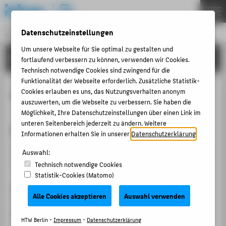
DE
EN
Zentraleinrichtung
Datenschutzeinstellungen
HOCHSCHULRECHENZENTRUM
Menu
Um unsere Webseite für Sie optimal zu gestalten und
ANLEITUNGEN
THEMEN
fortlaufend verbessern zu können, verwenden wir Cookies.
Technisch notwendige Cookies sind zwingend für die
PORTFOLIO
Funktionalität der Webseite erforderlich. Zusätzliche Statistik-
Häufig gestellte Fragen
Cookies erlauben es uns, das Nutzungsverhalten anonym
ANLEITUNGEN
auszuwerten, um die Webseite zu verbessern. Sie haben die
ACCOUNT-PORTAL
Möglichkeit, Ihre Datenschutzeinstellungen über einen Link im
unteren Seitenbereich jederzeit zu ändern. Weitere
Wie lautet meine E-Mail-Adresse?
INTERN
Informationen erhalten Sie in unserer
Datenschutzerklärung
.
ANTRÄGE & ORDNUNGEN
Ihre E-Mail-Adresse setzt sich aus Ihrem
HTW-Account
Auswahl:
und der Erweiterung @htw-berlin.de zusammen.
KONTAKT
Technisch notwendige Cookies
Statistik-Cookies (Matomo)
s0000001@htw-berlin.de
- Beispieladresse für
BELIEBTE SEITEN
Alle Cookies akzeptieren
Auswahl verwenden
Studierende
DIGITALE DIENSTE
amuster@htw-berlin.de
- Beispieladresse für
HTW Berlin -
Impressum
-
Datenschutzerklärung
Hochschulangehörige