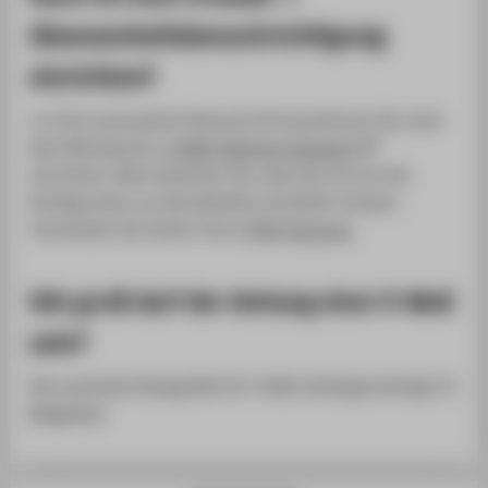
Abwesenheitsbenachrichtigung
einrichten?
Ja. Eine automatisch Benachrichtung können Sie unter
dem Menüpunkt „
E-Mail-Adresse anpassen
“
einrichten. Bitte beachten Sie, dass Sie sich für die
Konfiguration an die Webseite anmelden müssen.
Verwenden Sie hierfür Ihren
HTW-Account
.
Wie groß darf der Anhang einer E-Mail
sein?
Die maximale Dateigröße für E-Mail-Anhänge beträgt 25
Megabyte.