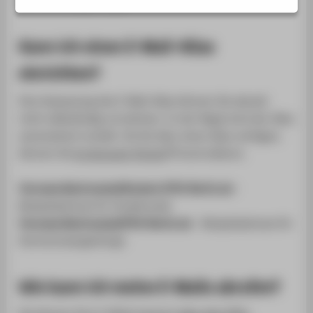
SERVICE
Kann ich einen E-Mail-Alias
einrichten?
Eine Anpassung des E-Mail-Alias können Sie aktuell
nicht selbständig vornehmen. In der Regel wird der Alias
automatisch erstellt. Ob Sie über einen Alias verfügen,
können Sie
im Account-Portal
kontrollieren.
Vorname.Nachname@Student.HTW-Berlin.de
-
Beispieladresse für Studierende
Vorname.Nachname
@HTW-Berlin.de
- Beispieladresse für
Hochschulangehörige
Wie kann ich meine E-Mails abrufen?