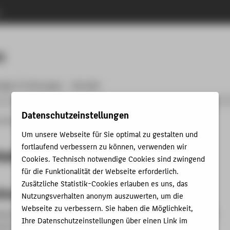
n
Menu
M
räge & Ordnungen
Kontakt
Datenschutzeinstellungen
ulrechenzentrum
Anleitungen
E-Mail
E-Mail-Adresse anpassen
Um unsere Webseite für Sie optimal zu gestalten und
fortlaufend verbessern zu können, verwenden wir
eitsnotiz
Cookies. Technisch notwendige Cookies sind zwingend
für die Funktionalität der Webseite erforderlich.
Zusätzliche Statistik-Cookies erlauben es uns, das
snotiz anlegen oder bearbeiten
Nutzungsverhalten anonym auszuwerten, um die
Webseite zu verbessern. Sie haben die Möglichkeit,
ng wird Ihnen erklärt, wie Sie bei einer Abwesenheit für einen
Ihre Datenschutzeinstellungen über einen Link im
raum eine Abwesenheitsnotiz automatisch vom E-Mailserver