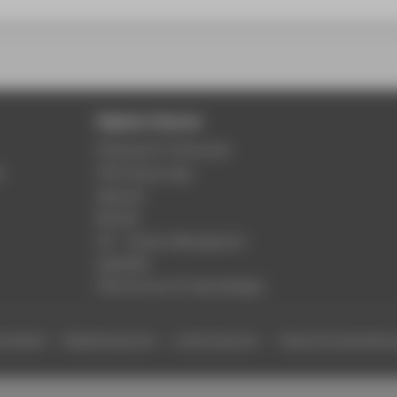
Digitale Dienste
Phishing & IT-Sicherheit
r
HTW Campus App
Webmail
Moodle
LSF - Campus Management
WebOPAC
HTW.Intranet für Beschäftigte
efreiheit
Gebärdensprache
Leichte Sprache
Datenschutzeinstell