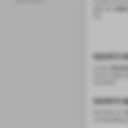
Scrollen Sie zum 
legen den „
Begin
fest.
Schritt 3: H
In Feld „
Hinweist
bei neu eingehen
(autoreply).
Schritt 4: 
Mit klicken auf „
S
eine Bestätigung,