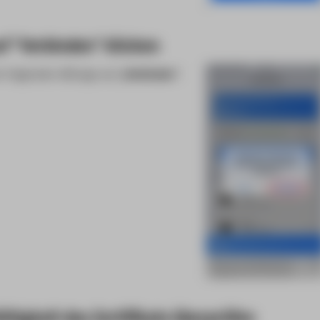
auf "Verbinden" klicken
er folgenden Abfrage auf
„Verbinden“
.
ültigkeit des Zertifikats überprüfen