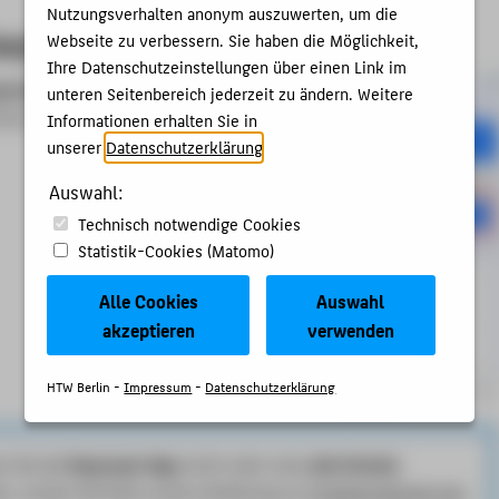
Nutzungsverhalten anonym auszuwerten, um die
Easyroam App starten
Webseite zu verbessern. Sie haben die Möglichkeit,
Ihre Datenschutzeinstellungen über einen Link im
syroam-App
und klicken Sie unter dem
unteren Seitenbereich jederzeit zu ändern. Weitere
hres Geräts auf
„Verwalten“
.
Informationen erhalten Sie in
unserer
Datenschutzerklärung
.
Auswahl:
Technisch notwendige Cookies
Statistik-Cookies (Matomo)
Alle Cookies
Auswahl
akzeptieren
verwenden
HTW Berlin -
Impressum
-
Datenschutzerklärung
n Sie die
Easyroam-App
nicht mehr eine
alte Version
ben, nutzen Sie bitte unsere Anleitung zur
Ersteinrichtung von