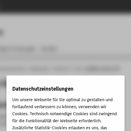
n
Menu
M
räge & Ordnungen
Kontakt
ulrechenzentrum
Anleitungen
WLAN Wi-Fi
iOS
Zertifikat erneuern iOS
Zertifikat unter iOS erneuern
Datenschutzeinstellungen
Um unsere Webseite für Sie optimal zu gestalten und
Gerät mit dem Internet verbinden
fortlaufend verbessern zu können, verwenden wir
Cookies. Technisch notwendige Cookies sind zwingend
beliebige Internetverbindung her, bei der es sich
NICHT
um
für die Funktionalität der Webseite erforderlich.
andelt (z.B. mobile Daten, heimisches WLAN).
Zusätzliche Statistik-Cookies erlauben es uns, das