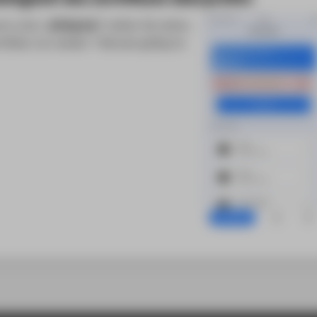
ms unter
„Gültig bis:“
sollten Sie sehen,
tifikat nun wieder 7 Monate gültig ist.