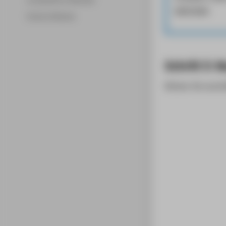
easyroam
.
Externe Dienste
Schritt 3: N
Klicken Sie ansc