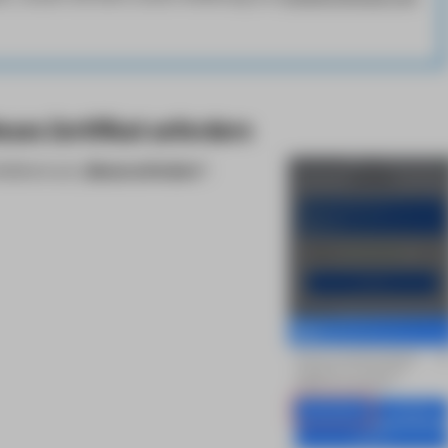
eues Zertifikat anfordern
hließend auf
„Neues anfordern“
.