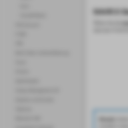
Linux
Schritt 2: 
Free WiFi Berlin
Öffnen Sie die
ea
HTW-Account
eduroam-Profil I
E-Mail
VPN
Multi-Faktor-Authentifizierung
Cloud
Horizon
Speicherplatz
Campus Management LSF
Kopieren und Drucken
Telefonie
Netzwerk-LAN
Hinweis:
Sollte
installiert ha
Lernplattform Moodle