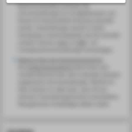
SERVICE
Musterstundenpläne enthalten alle
Lehrveranstaltungen für ein Regelsemester und
können für die persönliche Planung verwendet
werden. Veranstaltungen werden in einem
Stundenplan zusammengestellt, den Sie interaktiv
erweitern können,
bspw.
um
AWE
- und
Fremdsprachenveranstaltungen hinzuzufügen.
Belegung über das Vorlesungsverzeichnis
Das
Vorlesungsverzeichnis
bietet Ihnen eine
schnelle Übersicht über alle im aktuellen Semester
angebotenen Lehrveranstaltungen. Nützlich ist
diese Variante vor allem dann, wenn Sie aus
mehreren Veranstaltungsterminen (verschiedene
Übungstermine, Parallelzüge) wählen wollen.
Quicklinks