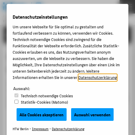
DE
EN
Datenschutzeinstellungen
Zentraleinrichtung
HOCHSCHULRECHENZENTRUM
Menu
Um unsere Webseite für Sie optimal zu gestalten und
fortlaufend verbessern zu können, verwenden wir Cookies.
ANLEITUNGEN
THEMEN
Technisch notwendige Cookies sind zwingend für die
PORTFOLIO
Funktionalität der Webseite erforderlich. Zusätzliche Statistik-
Cookies erlauben es uns, das Nutzungsverhalten anonym
Onlinebelegung von
ANLEITUNGEN
auszuwerten, um die Webseite zu verbessern. Sie haben die
Möglichkeit, Ihre Datenschutzeinstellungen über einen Link im
Lehrveranstaltungen mit LSF
ACCOUNT-PORTAL
unteren Seitenbereich jederzeit zu ändern. Weitere
INTERN
Informationen erhalten Sie in unserer
Datenschutzerklärung
.
Lehrveranstaltungen können Sie in LSF auf
ANTRÄGE & ORDNUNGEN
Auswahl:
verschiedenen Wegen belegen. Wir stellen Ihnen zwei
Technisch notwendige Cookies
schnelle und bequeme Möglichkeiten vor. Sie können die
KONTAKT
Statistik-Cookies (Matomo)
Variante wählen, die für Sie komfortabler ist.
Alle Cookies akzeptieren
Auswahl verwenden
BELIEBTE SEITEN
Belegung über die Vorlesungspläne
DIGITALE DIENSTE
HTW Berlin -
Impressum
-
Datenschutzerklärung
Diese Musterbelegungspläne bzw.