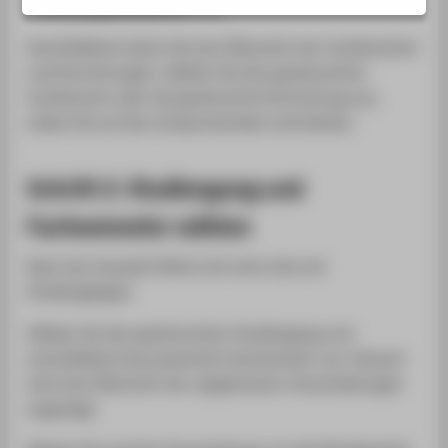
"Vorlesungsverzeichnis"
aus.
SERVICE
Anschließend sehen Sie eine Übersicht der Fachbereiche
und Einrichtungen. Wählen Sie den gewünschten
Fachbereich oder die gewünschte Einrichtung aus,
indem Sie auf den entsprechenden Link klicken.
Schritt 2: Studiengang und
Fachsemester wählen
Nach der Auswahl öffnet sich eine Liste mit
Studiengängen.
Wählen Sie den gewünschten Studiengang und
anschließend das passende Fachsemester aus. Danach
wird eine Übersicht der angebotenen Veranstaltungen
angezeigt.