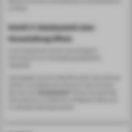
Klicken Sie auf eine Veranstaltung, um die Detailansicht
zu öffnen.
Schritt 3: Detailansicht einer
Veranstaltung öffnen
In der Detailansicht werden die wichtigsten
Informationen zur Veranstaltung tabellarisch
dargestellt.
Viele Angaben sind mit weiterführenden Informationen
verlinkt, zum Beispiel die Lehrperson oder der Raum.
Über den Link
"Anmeldezahlen"
können Sie außerdem
Informationen zur Anzahl der verfügbaren Plätze und
zur aktuellen Nachfrage abrufen.