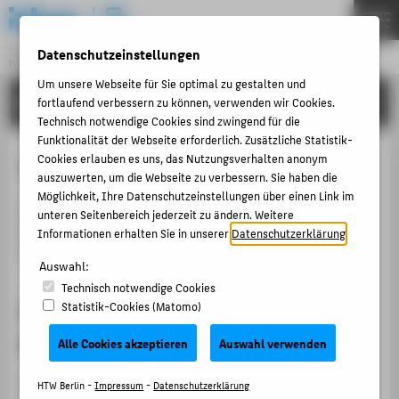
DE
EN
Zentraleinrichtung
Datenschutzeinstellungen
HOCHSCHULRECHENZENTRUM
Menu
Um unsere Webseite für Sie optimal zu gestalten und
ANLEITUNGEN
fortlaufend verbessern zu können, verwenden wir Cookies.
THEMEN
Technisch notwendige Cookies sind zwingend für die
PORTFOLIO
Funktionalität der Webseite erforderlich. Zusätzliche Statistik-
Cookies erlauben es uns, das Nutzungsverhalten anonym
Vorlesungsverzeichnis
ANLEITUNGEN
auszuwerten, um die Webseite zu verbessern. Sie haben die
Möglichkeit, Ihre Datenschutzeinstellungen über einen Link im
ACCOUNT-PORTAL
Im
Vorlesungsverzeichnis
finden Sie alle
unteren Seitenbereich jederzeit zu ändern. Weitere
INTERN
Veranstaltungen, geordnet nach Fachbereichen,
Informationen erhalten Sie in unserer
Datenschutzerklärung
.
Studiengängen und Semestern.
ANTRÄGE & ORDNUNGEN
Auswahl:
Technisch notwendige Cookies
KONTAKT
Schritt 1: Fachbereich oder
Statistik-Cookies (Matomo)
Einrichtung wählen
Alle Cookies akzeptieren
Auswahl verwenden
BELIEBTE SEITEN
DIGITALE DIENSTE
Wählen Sie in der linken Navigation den Punkt
HTW Berlin -
Impressum
-
Datenschutzerklärung