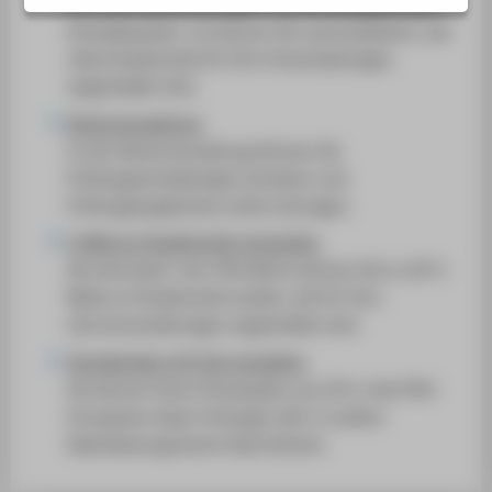
Ihre Lehrveranstaltungen und die dazugehörigen
SERVICE
Anmeldezahlen. So können Sie nachvollziehen, wie
viele Studierende für Ihre Veranstaltungen
angemeldet sind.
Notenverwaltung
In der Notenverwaltung können Sie
Prüfungsanmeldungen einsehen und
Prüfungsergebnisse online eintragen.
E-Mail an Studierende versenden
Als Lehrende*r der HTW Berlin können Sie in LSF E-
Mails an Studierende senden, die für Ihre
Lehrveranstaltungen angemeldet sind.
Stundenplan mit iCal verwalten
Sie können Ihren Einsatzplan aus LSF in die HTW-
Groupware Open-Xchange oder in andere
Kalenderprogramme übernehmen.