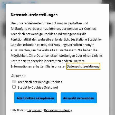
DE
EN
Datenschutzeinstellungen
Zentraleinrichtung
HOCHSCHULRECHENZENTRUM
Menu
Um unsere Webseite für Sie optimal zu gestalten und
fortlaufend verbessern zu können, verwenden wir Cookies.
ANLEITUNGEN
THEMEN
Technisch notwendige Cookies sind zwingend für die
PORTFOLIO
Funktionalität der Webseite erforderlich. Zusätzliche Statistik-
Cookies erlauben es uns, das Nutzungsverhalten anonym
LSF für Lehrende
ANLEITUNGEN
auszuwerten, um die Webseite zu verbessern. Sie haben die
Möglichkeit, Ihre Datenschutzeinstellungen über einen Link im
ACCOUNT-PORTAL
LSF unterstützt Lehrende bei zentralen Aufgaben rund
unteren Seitenbereich jederzeit zu ändern. Weitere
INTERN
um Lehrveranstaltungen, Studierende und Prüfungen.
Informationen erhalten Sie in unserer
Datenschutzerklärung
.
Sie können Ihre Lehrveranstaltungen einsehen,
ANTRÄGE & ORDNUNGEN
Auswahl:
Anmeldezahlen prüfen, Noten verwalten, Studierende
Technisch notwendige Cookies
KONTAKT
per E-Mail kontaktieren und Ihren Einsatzplan in andere
Statistik-Cookies (Matomo)
Kalender übernehmen.
Alle Cookies akzeptieren
Auswahl verwenden
BELIEBTE SEITEN
Hinweise zur Belegung
DIGITALE DIENSTE
In diesem Bereich erhalten Sie einen Überblick über
HTW Berlin -
Impressum
-
Datenschutzerklärung