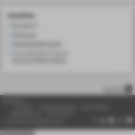
Quicklinks
LSF-System
HTW Account
Allgemeine Bedienhinweise
Campus Management-Support:
cams-support@htw-berlin.de
nach oben
© HTW Berlin
Impressum
Datenschutzhinweise
Barrierefreiheit
Gebärdensprache
Leichte Sprache
Datenschutzeinstellungen ändern