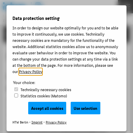
DE
EN
Central Unit
Data protection setting
INFORMATION TECHNOLOGY CENTRE
Menu
In order to design our website optimally for you and to be able
TUTORIALS
to improve it continuously, we use cookies. Technically
THEMEN
necessary cookies are mandatory for the functionality of the
PORTFOLIO
website. Additional statistics cookies allow us to anonymously
evaluate user behaviour in order to improve the website. You
Zenkit
TUTORIALS
can change your data protection settings at any time via a link
at the bottom of the page. For more information, please see
ACCOUNT-PORTAL
our
Privacy Policy
.
Software für das Projekt- und
INTERN
Your choice:
Aufgabenmanagement
CONTACT
Technically necessary cookies
Statistics cookies (Matomo)
Zenkit ist eine Suite aus Webanwendungen der Firma
ABOUT HTW BERLIN
Axonic Informationssysteme für das Projekt- und
Accept all cookies
Use selection
Aufgabenmanagement. Über das
POPULAR PAGES
Hochschulrechenzentrum stehen Lizenzen für die
HTW Berlin -
Imprint
-
Privacy Policy
DIGITAL SERVICES
Nutzung der derzeit fünf Webanwendungen zur