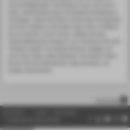
auch die Möglichkeit, eine Passwort bzw. auch eine 2-
Faktor-Authentifizierung für die direkte Anmeldung zu
hinterlegen. Gehen Sie hierfür auf das blaue Kreissymbol
mit Ihren Initialen in der linken Leste unten. Es öffenet
sich ein Fenster zu ihrer Person. Wählen Sie dann
"Authentifizierung & Passwort" aus. Da können Sie unter
"Passwort ändern" ein lokales Passwort anlegen unt
unter Zwei-Faktor, diese aktivieren. Als zweiten Faktor
können Sie eine Authenticator-App einrichten, z.B.
Google-Authenticator.
scroll to top
© HTW Berlin
Imprint
Privacy Policy
Change data protection settings