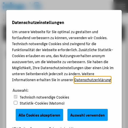
DE
EN
Zentraleinrichtung
HOCHSCHULRECHENZENTRUM
Datenschutzeinstellungen
Menu
Um unsere Webseite für Sie optimal zu gestalten und
ANLEITUNGEN
THEMEN
fortlaufend verbessern zu können, verwenden wir Cookies.
PORTFOLIO
Technisch notwendige Cookies sind zwingend für die
Funktionalität der Webseite erforderlich. Zusätzliche Statistik-
Notenverbuchung
ANLEITUNGEN
Cookies erlauben es uns, das Nutzungsverhalten anonym
auszuwerten, um die Webseite zu verbessern. Sie haben die
ACCOUNT-PORTAL
Funktion Notenverbuchung
Möglichkeit, Ihre Datenschutzeinstellungen über einen Link im
INTERN
unteren Seitenbereich jederzeit zu ändern. Weitere
Auswahl des Prüfungszeitraums
Informationen erhalten Sie in unserer
Datenschutzerklärung
.
Wahl der Lehrveranstaltung
ANTRÄGE & ORDNUNGEN
Auswahl:
Hauptansicht Notenverbuchung
KONTAKT
Technisch notwendige Cookies
Eintragen von Bewertungen
Statistik-Cookies (Matomo)
Speichern eingetragener Prüfungsleistungen
BELIEBTE SEITEN
Alle Cookies akzeptieren
Auswahl verwenden
Abschließen von Notenlisten
DIGITALE DIENSTE
Tipps zu irrtümlich abgeschlossenen Listen